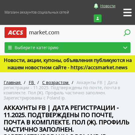
Новости
Магазин аккаунтов социальных сетей
Войти
Выберите категорию
Новости, акции, купоны, объявления публикуются на
нашем новостном сайте - https://accsmarket.news
Главная
/
FB
/
С возрастом
/
Аккаунты FB | Дата
регистрации - 11.2025. Подтверждены по почте, почта в
комплекте. Пол (Ж). Профиль частично заполнен.
Зарегистрированы с Poland ip.
АККАУНТЫ FB | ДАТА РЕГИСТРАЦИИ -
11.2025. ПОДТВЕРЖДЕНЫ ПО ПОЧТЕ,
ПОЧТА В КОМПЛЕКТЕ. ПОЛ (Ж). ПРОФИЛЬ
ЧАСТИЧНО ЗАПОЛНЕН.