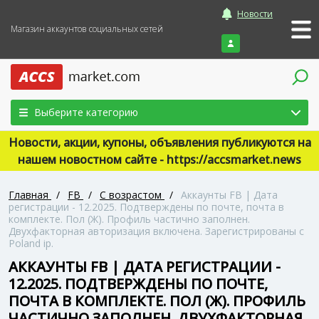
Новости
Магазин аккаунтов социальных сетей
Войти
Выберите категорию
Новости, акции, купоны, объявления публикуются на
нашем новостном сайте - https://accsmarket.news
Главная
/
FB
/
С возрастом
/
Аккаунты FB | Дата
регистрации - 12.2025. Подтверждены по почте, почта в
комплекте. Пол (Ж). Профиль частично заполнен.
Двухфакторная авторизация включена. Зарегистрированы с
Poland ip.
АККАУНТЫ FB | ДАТА РЕГИСТРАЦИИ -
12.2025. ПОДТВЕРЖДЕНЫ ПО ПОЧТЕ,
ПОЧТА В КОМПЛЕКТЕ. ПОЛ (Ж). ПРОФИЛЬ
ЧАСТИЧНО ЗАПОЛНЕН. ДВУХФАКТОРНАЯ