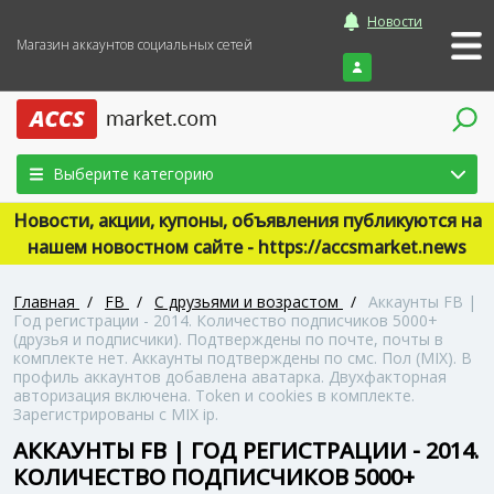
Новости
Магазин аккаунтов социальных сетей
Войти
Выберите категорию
Новости, акции, купоны, объявления публикуются на
нашем новостном сайте - https://accsmarket.news
Главная
/
FB
/
С друзьями и возрастом
/
Аккаунты FB |
Год регистрации - 2014. Количество подписчиков 5000+
(друзья и подписчики). Подтверждены по почте, почты в
комплекте нет. Аккаунты подтверждены по смс. Пол (MIX). В
профиль аккаунтов добавлена аватарка. Двухфакторная
авторизация включена. Token и сookies в комплекте.
Зарегистрированы с MIX ip.
АККАУНТЫ FB | ГОД РЕГИСТРАЦИИ - 2014.
КОЛИЧЕСТВО ПОДПИСЧИКОВ 5000+