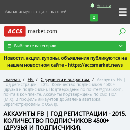
Новости
Магазин аккаунтов социальных сетей
Войти
Выберите категорию
Новости, акции, купоны, объявления публикуются на
нашем новостном сайте - https://accsmarket.news
Главная
/
FB
/
С друзьями и возрастом
/
Аккаунты FB |
Год регистрации - 2015. Количество подписчиков 4500+
(друзья и подписчики). Подтверждены по почте@gmail.com,
почта в комплекте. Аккаунты подтверждены по смс. Пол
(MIX). В профиль аккаунтов добавлена аватарка.
Зарегистрированы с USA ip.
АККАУНТЫ FB | ГОД РЕГИСТРАЦИИ - 2015.
КОЛИЧЕСТВО ПОДПИСЧИКОВ 4500+
(ДРУЗЬЯ И ПОДПИСЧИКИ).