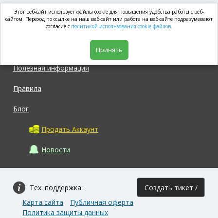
Этот веб-сайт использует файлы cookie для повышения удобства работы с веб-
market.com
сайтом. Переход по ссылке на наш веб-сайт или работа на веб-сайте подразумевают
согласие с
политикой использования cookie файлов.
Магазин
Принять
Полезная информация
Правила
Блог
Продать Аккаунт
Новости
Тех. поддержка:
Создать тикет /
Карта сайта
Публичная оферта
Задать вопрос
Политика защиты данных