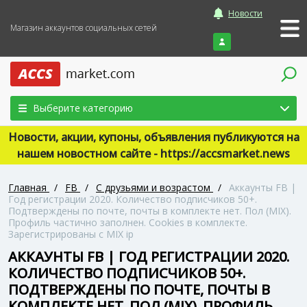
Новости
Магазин аккаунтов социальных сетей
Войти
Выберите категорию
Новости, акции, купоны, объявления публикуются на
нашем новостном сайте - https://accsmarket.news
Главная
/
FB
/
С друзьями и возрастом
/
Аккаунты FB |
Год регистрации 2020. Количество подписчиков 50+.
Подтверждены по почте, почты в комплекте нет. Пол (MIX).
Профиль частично заполнен. Cookies в комплекте.
Зарегистрированы с MIX ip
АККАУНТЫ FB | ГОД РЕГИСТРАЦИИ 2020.
КОЛИЧЕСТВО ПОДПИСЧИКОВ 50+.
ПОДТВЕРЖДЕНЫ ПО ПОЧТЕ, ПОЧТЫ В
КОМПЛЕКТЕ НЕТ. ПОЛ (MIX). ПРОФИЛЬ