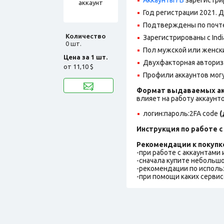
Год регистрации 2021. 
Подтверждены по почте,
Количество
Зарегистрированы с India
0 шт.
Пол мужской или женск
Цена за 1 шт.
Двухфакторная авториз
от
11,10 $
Профили аккаунтов могу
Формат выдаваемых ак
влияет на работу аккаунт
логин:пароль:2FA
code
(
Инструкция по работе с 
Рекомендации к покупк
-при работе с аккаунтами
-сначала купите небольшо
-рекомендации по исполь
-при помощи каких сервис