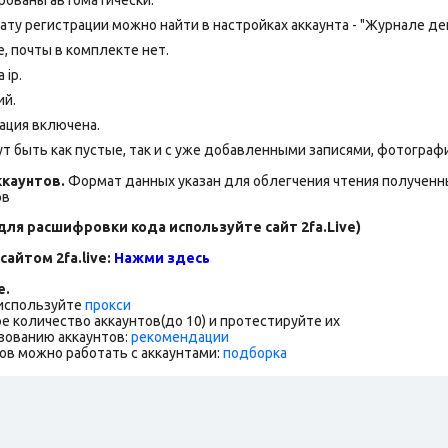
Дату регистрации можно найти в настройках аккаунта - "Журнале де
 почты в комплекте нет.
 ip.
ий.
ация включена.
т быть как пустые, так и с уже добавленными записями, фотограф
каунтов.
Формат данных указан для облегчения чтения полученны
ов
для расшифровки кода используйте сайт 2fa.Live)
сайтом 2fa.live:
Нажми здесь
е.
 используйте
прокси
е количество аккаунтов(до 10) и протестируйте их
зованию аккаунтов:
рекомендации
ов можно работать с аккаунтами:
подборка