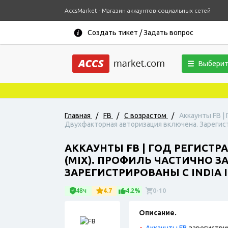
AccsMarket - Магазин аккаунтов социальных сетей
Создать тикет / Задать вопрос
Выберит
Главная
/
FB
/
С возрастом
/
Аккаунты FB |
Двухфакторная авторизация включена. Зарегистр
АККАУНТЫ FB | ГОД РЕГИСТР
(MIX). ПРОФИЛЬ ЧАСТИЧНО 
ЗАРЕГИСТРИРОВАНЫ С INDIA I
48ч
4.7
4.2%
0-10
Описание.
Аккаунты FB
зарегистри