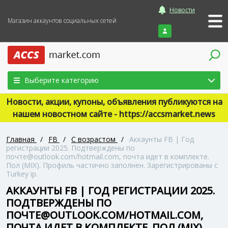
Новости
Магазин аккаунтов социальных сетей
Войти
Выберите категорию
Новости, акции, купоны, объявления публикуются на
нашем новостном сайте - https://accsmarket.news
Главная
/
FB
/
С возрастом
/
Аккаунты FB | Год
регистрации 2025. Подтверждены по
почте@outlook.com/hotmail.com, почта идет в комплекте.
Пол (MIX). Профиль частично заполнен. Зарегистрированы с
Turkey ip.
АККАУНТЫ FB | ГОД РЕГИСТРАЦИИ 2025.
ПОДТВЕРЖДЕНЫ ПО
ПОЧТЕ@OUTLOOK.COM/HOTMAIL.COM,
ПОЧТА ИДЕТ В КОМПЛЕКТЕ. ПОЛ (MIX).