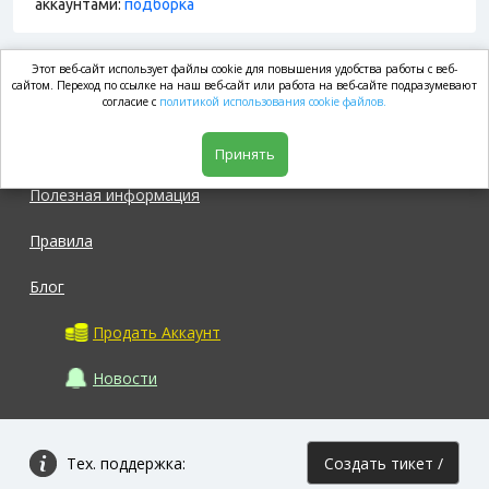
аккаунтами:
подборка
Этот веб-сайт использует файлы cookie для повышения удобства работы с веб-
market.com
сайтом. Переход по ссылке на наш веб-сайт или работа на веб-сайте подразумевают
согласие с
политикой использования cookie файлов.
Магазин
Принять
Полезная информация
Правила
Блог
Продать Аккаунт
Новости
Тех. поддержка:
Создать тикет /