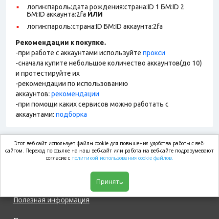
логин:пароль:дата рождения:страна:ID 1 БМ:ID 2
БМ:ID аккаунта:2fa
ИЛИ
логин:пароль:страна:ID БМ:ID аккаунта:2fa
Рекомендации к покупке.
-при работе с аккаунтами используйте
прокси
-сначала купите небольшое количество аккаунтов(до 10)
и протестируйте их
-рекомендации по использованию
аккаунтов:
рекомендации
-при помощи каких сервисов можно работать с
аккаунтами:
подборка
Этот веб-сайт использует файлы cookie для повышения удобства работы с веб-
market.com
сайтом. Переход по ссылке на наш веб-сайт или работа на веб-сайте подразумевают
согласие с
политикой использования cookie файлов.
Магазин
Принять
Полезная информация