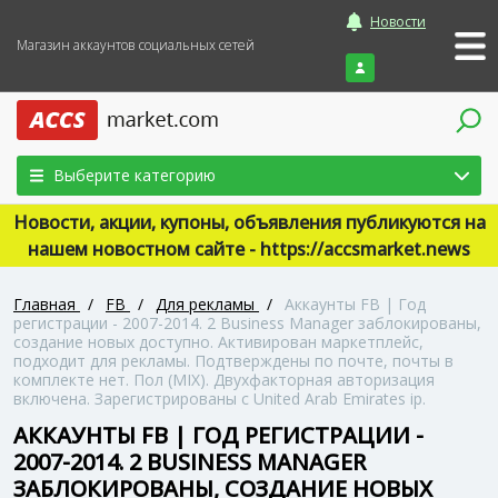
Новости
Магазин аккаунтов социальных сетей
Войти
Выберите категорию
Новости, акции, купоны, объявления публикуются на
нашем новостном сайте - https://accsmarket.news
Главная
/
FB
/
Для рекламы
/
Аккаунты FB | Год
регистрации - 2007-2014. 2 Business Manager заблокированы,
создание новых доступно. Активирован маркетплейс,
подходит для рекламы. Подтверждены по почте, почты в
комплекте нет. Пол (MIX). Двухфакторная авторизация
включена. Зарегистрированы с United Arab Emirates ip.
АККАУНТЫ FB | ГОД РЕГИСТРАЦИИ -
2007-2014. 2 BUSINESS MANAGER
ЗАБЛОКИРОВАНЫ, СОЗДАНИЕ НОВЫХ