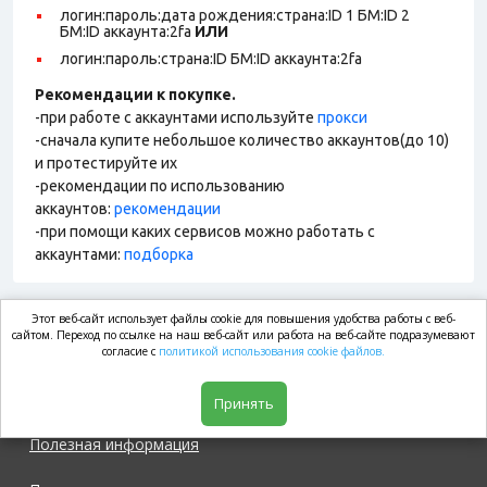
логин:пароль:дата рождения:страна:ID 1 БМ:ID 2
БМ:ID аккаунта:2fa
ИЛИ
логин:пароль:страна:ID БМ:ID аккаунта:2fa
Рекомендации к покупке.
-при работе с аккаунтами используйте
прокси
-сначала купите небольшое количество аккаунтов(до 10)
и протестируйте их
-рекомендации по использованию
аккаунтов:
рекомендации
-при помощи каких сервисов можно работать с
аккаунтами:
подборка
Этот веб-сайт использует файлы cookie для повышения удобства работы с веб-
market.com
сайтом. Переход по ссылке на наш веб-сайт или работа на веб-сайте подразумевают
согласие с
политикой использования cookie файлов.
Магазин
Принять
Полезная информация