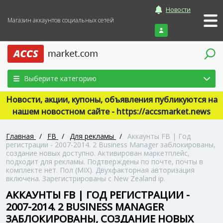
Новости
Магазин аккаунтов социальных сетей
Войти
Выберите категорию
Новости, акции, купоны, объявления публикуются на
нашем новостном сайте - https://accsmarket.news
Главная
/
FB
/
Для рекламы
/
Аккаунты FB | Год
регистрации - 2007-2014. 2 Business Manager заблокированы,
создание новых доступно. Активирован маркетплейс,
подходит для рекламы. Подтверждены по почте, почты в
комплекте нет. Пол (MIX). Двухфакторная авторизация
включена. Зарегистрированы с New Zealand ip.
АККАУНТЫ FB | ГОД РЕГИСТРАЦИИ -
2007-2014. 2 BUSINESS MANAGER
ЗАБЛОКИРОВАНЫ, СОЗДАНИЕ НОВЫХ