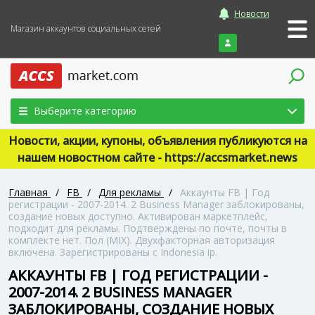
Новости
Магазин аккаунтов социальных сетей
Войти
Выберите категорию
Новости, акции, купоны, объявления публикуются на
нашем новостном сайте - https://accsmarket.news
Главная
/
FB
/
Для рекламы
/
Аккаунты FB | Год
регистрации - 2007-2014. 2 Business Manager заблокированы,
создание новых доступно. Активирован маркетплейс,
подходит для рекламы. Подтверждены по почте, почты в
комплекте нет. Пол (MIX). Двухфакторная авторизация
включена. Зарегистрированы с Indonesia ip.
АККАУНТЫ FB | ГОД РЕГИСТРАЦИИ -
2007-2014. 2 BUSINESS MANAGER
ЗАБЛОКИРОВАНЫ, СОЗДАНИЕ НОВЫХ