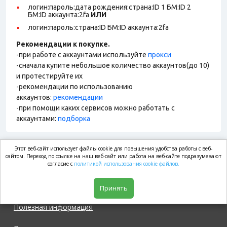
логин:пароль:дата рождения:страна:ID 1 БМ:ID 2
БМ:ID аккаунта:2fa
ИЛИ
логин:пароль:страна:ID БМ:ID аккаунта:2fa
Рекомендации к покупке.
-при работе с аккаунтами используйте
прокси
-сначала купите небольшое количество аккаунтов(до 10)
и протестируйте их
-рекомендации по использованию
аккаунтов:
рекомендации
-при помощи каких сервисов можно работать с
аккаунтами:
подборка
Этот веб-сайт использует файлы cookie для повышения удобства работы с веб-
market.com
сайтом. Переход по ссылке на наш веб-сайт или работа на веб-сайте подразумевают
согласие с
политикой использования cookie файлов.
Магазин
Принять
Полезная информация