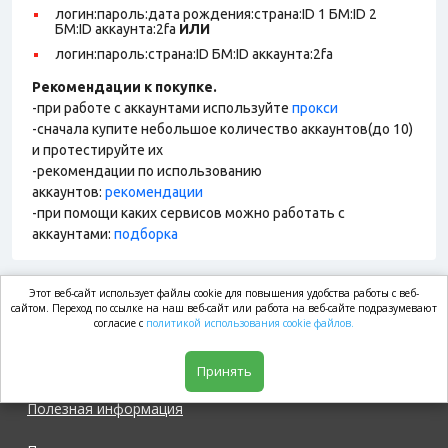
логин:пароль:дата рождения:страна:ID 1 БМ:ID 2
БМ:ID аккаунта:2fa
ИЛИ
логин:пароль:страна:ID БМ:ID аккаунта:2fa
Рекомендации к покупке.
-при работе с аккаунтами используйте
прокси
-сначала купите небольшое количество аккаунтов(до 10)
и протестируйте их
-рекомендации по использованию
аккаунтов:
рекомендации
-при помощи каких сервисов можно работать с
аккаунтами:
подборка
Этот веб-сайт использует файлы cookie для повышения удобства работы с веб-
market.com
сайтом. Переход по ссылке на наш веб-сайт или работа на веб-сайте подразумевают
согласие с
политикой использования cookie файлов.
Магазин
Принять
Полезная информация