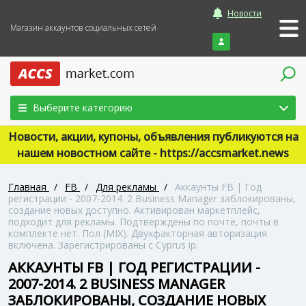
Новости
Магазин аккаунтов социальных сетей
Войти
Выберите категорию
Новости, акции, купоны, объявления публикуются на
нашем новостном сайте - https://accsmarket.news
Главная
/
FB
/
Для рекламы
/
Аккаунты FB | Год
регистрации - 2007-2014. 2 Business Manager заблокированы,
создание новых доступно. Активирован маркетплейс,
подходит для рекламы. Подтверждены по почте, почты в
комплекте нет. Пол (MIX). Двухфакторная авторизация
включена. Зарегистрированы с Cyprus ip.
АККАУНТЫ FB | ГОД РЕГИСТРАЦИИ -
2007-2014. 2 BUSINESS MANAGER
ЗАБЛОКИРОВАНЫ, СОЗДАНИЕ НОВЫХ