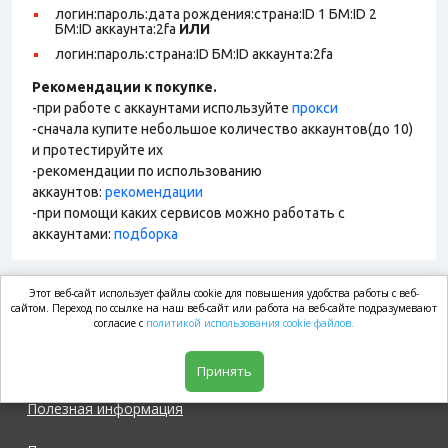
логин:пароль:дата рождения:страна:ID 1 БМ:ID 2
БМ:ID аккаунта:2fa
ИЛИ
логин:пароль:страна:ID БМ:ID аккаунта:2fa
Рекомендации к покупке.
-при работе с аккаунтами используйте
прокси
-сначала купите небольшое количество аккаунтов(до 10)
и протестируйте их
-рекомендации по использованию
аккаунтов:
рекомендации
-при помощи каких сервисов можно работать с
аккаунтами:
подборка
Этот веб-сайт использует файлы cookie для повышения удобства работы с веб-
market.com
сайтом. Переход по ссылке на наш веб-сайт или работа на веб-сайте подразумевают
согласие с
политикой использования cookie файлов.
Магазин
Принять
Полезная информация