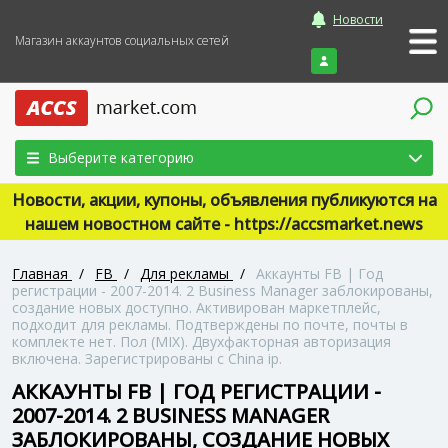
Новости
Магазин аккаунтов социальных сетей
Войти
Выберите категорию
Новости, акции, купоны, объявления публикуются на
нашем новостном сайте - https://accsmarket.news
Главная
/
FB
/
Для рекламы
/
Аккаунты FB | Год
регистрации - 2007-2014. 2 Business Manager заблокированы,
создание новых доступно. Активирован маркетплейс,
подходит для рекламы. Подтверждены по почте, почты в
комплекте нет. Пол (MIX). Двухфакторная авторизация
включена. Зарегистрированы с China ip.
АККАУНТЫ FB | ГОД РЕГИСТРАЦИИ -
2007-2014. 2 BUSINESS MANAGER
ЗАБЛОКИРОВАНЫ, СОЗДАНИЕ НОВЫХ