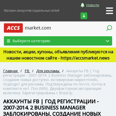
Новости
Магазин аккаунтов социальных сетей
Войти
Выберите категорию
Новости, акции, купоны, объявления публикуются на
нашем новостном сайте - https://accsmarket.news
Главная
/
FB
/
Для рекламы
/
Аккаунты FB | Год
регистрации - 2007-2014. 2 Business Manager заблокированы,
создание новых доступно. Активирован маркетплейс,
подходит для рекламы. Подтверждены по почте, почты в
комплекте нет. Пол (MIX). Двухфакторная авторизация
включена. Зарегистрированы с Brazil ip.
АККАУНТЫ FB | ГОД РЕГИСТРАЦИИ -
2007-2014. 2 BUSINESS MANAGER
ЗАБЛОКИРОВАНЫ, СОЗДАНИЕ НОВЫХ