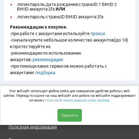
логин:пароль:дата рождения:страна:ID 1 БМ:ID 2
БМ:ID аккаунта:2fa
ИЛИ
логин:пароль:страна:ID БМ:ID аккаунта:2fa
Рекомендации к покупке.
-при работе с аккаунтами используйте
прокси
-сначала купите небольшое количество аккаунтов(до 10)
и протестируйте их
-рекомендации по использованию
аккаунтов:
рекомендации
-при помощи каких сервисов можно работать с
аккаунтами:
подборка
Этот веб-сайт использует файлы cookie для повышения удобства работы с веб-
market.com
сайтом. Переход по ссылке на наш веб-сайт или работа на веб-сайте подразумевают
согласие с
политикой использования cookie файлов.
Магазин
Принять
Полезная информация