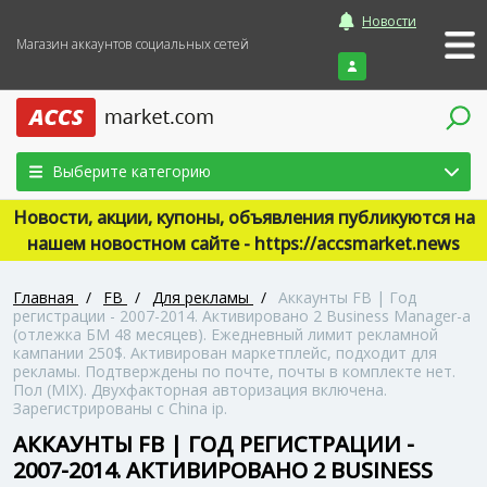
Новости
Магазин аккаунтов социальных сетей
Войти
Выберите категорию
Новости, акции, купоны, объявления публикуются на
нашем новостном сайте - https://accsmarket.news
Главная
/
FB
/
Для рекламы
/
Аккаунты FB | Год
регистрации - 2007-2014. Активировано 2 Business Manager-а
(отлежка БМ 48 месяцев). Ежедневный лимит рекламной
кампании 250$. Активирован маркетплейс, подходит для
рекламы. Подтверждены по почте, почты в комплекте нет.
Пол (MIX). Двухфакторная авторизация включена.
Зарегистрированы с China ip.
АККАУНТЫ FB | ГОД РЕГИСТРАЦИИ -
2007-2014. АКТИВИРОВАНО 2 BUSINESS