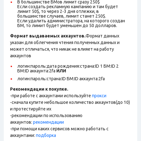
В большинстве БМов лимит сразу 250$
Если создать рекламную кампанию и там будет
лимит 50$, то через 2-3 дня отлежки, в
большинстве случаев, лимит станет 250$.
Если удалить администратора, на которого создан
БМ, то лимит будет уменьшен до 50 долларов.
Формат выдаваемых аккаунтов.
Формат данных
указан для облегчения чтения полученных данных и
может отличаться, что никак не влияет на работу
аккаунтов
логин:пароль:дата рождения:страна:ID 1 БМ:ID 2
БМ:ID аккаунта:2fa
ИЛИ
логин:пароль:страна:ID БМ:ID аккаунта:2fa
Рекомендации к покупке.
-при работе с аккаунтами используйте
прокси
-сначала купите небольшое количество аккаунтов(до 10)
и протестируйте их
-рекомендации по использованию
аккаунтов:
рекомендации
-при помощи каких сервисов можно работать с
аккаунтами:
подборка