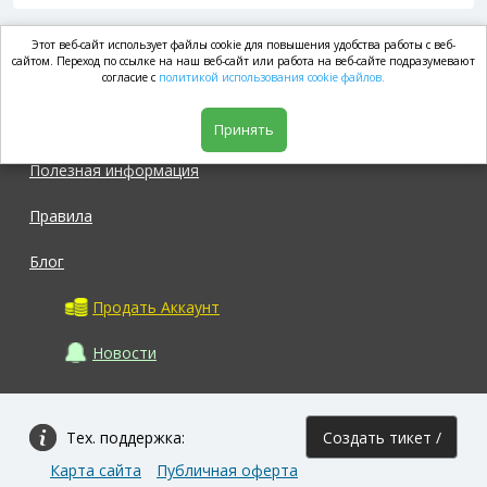
Этот веб-сайт использует файлы cookie для повышения удобства работы с веб-
market.com
сайтом. Переход по ссылке на наш веб-сайт или работа на веб-сайте подразумевают
согласие с
политикой использования cookie файлов.
Магазин
Принять
Полезная информация
Правила
Блог
Продать Аккаунт
Новости
Тех. поддержка:
Создать тикет /
Карта сайта
Публичная оферта
Задать вопрос