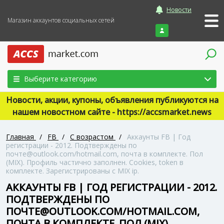
Новости
Магазин аккаунтов социальных сетей
Войти
Выберите категорию
Новости, акции, купоны, объявления публикуются на
нашем новостном сайте - https://accsmarket.news
Главная
/
FB
/
С возрастом
/
Аккаунты FB | Год
регистрации - 2012. Подтверждены по
почте@outlook.com/hotmail.com, почта в комплекте. Пол
(MIX). Профиль частично заполнен. Cookies, token в
комплекте. Зарегистрированы с MIX ip.
АККАУНТЫ FB | ГОД РЕГИСТРАЦИИ - 2012.
ПОДТВЕРЖДЕНЫ ПО
ПОЧТЕ@OUTLOOK.COM/HOTMAIL.COM,
ПОЧТА В КОМПЛЕКТЕ. ПОЛ (MIX).