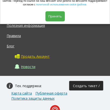
market.com
сайтом. Переход по ссылке на наш веб-сайт или работа на веб-сайте подразумевают
согласие с
политикой использования cookie файлов.
Магазин
Принять
Полезная информация
Правила
Блог
Продать Аккаунт
Новости
Тех. поддержка:
Создать тикет /
Карта сайта
Публичная оферта
Задать вопрос
Политика защиты данных