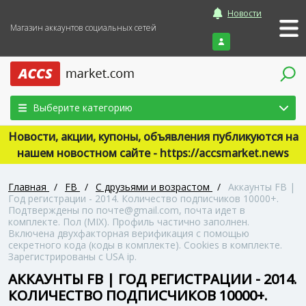
Новости
Магазин аккаунтов социальных сетей
Войти
Выберите категорию
Новости, акции, купоны, объявления публикуются на
нашем новостном сайте - https://accsmarket.news
Главная
/
FB
/
С друзьями и возрастом
/
Аккаунты FB |
Год регистрации - 2014. Количество подписчиков 10000+.
Подтверждены по почте@gmail.com, почта идет в
комплекте. Пол (MIX). Профиль частично заполнен.
Включена двухфакторная верификация с помощью
секретного кода (коды в комплекте). Сookies в комплекте.
Зарегистрированы с USA ip.
АККАУНТЫ FB | ГОД РЕГИСТРАЦИИ - 2014.
КОЛИЧЕСТВО ПОДПИСЧИКОВ 10000+.