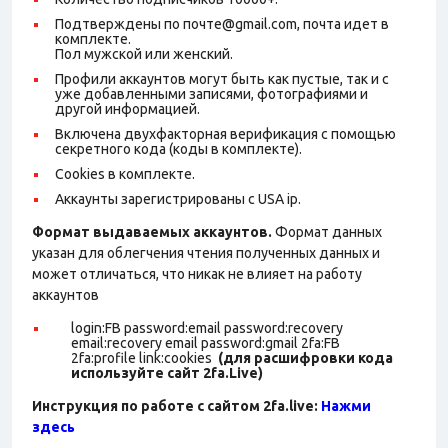
Подтверждены по почте@gmail.com, почта идет в
комплекте.
Пол мужской или женский.
Профили аккаунтов могут быть как пустые, так и с
уже добавленными записями, фотографиями и
другой информацией.
Включена двухфакторная верификация с помощью
секретного кода (коды в комплекте).
Cookies в комплекте.
Аккаунты зарегистрированы с USA ip.
Формат выдаваемых аккаунтов.
Формат данных
указан для облегчения чтения полученных данных и
может отличаться, что никак не влияет на работу
аккаунтов
login:FB password:email password:recovery
email:recovery email password:gmail 2fa:FB
2fa:profile link:cookies
(для расшифровки кода
используйте сайт 2fa.Live)
Инструкция по работе с сайтом 2fa.live:
Нажми
здесь