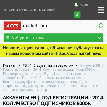
Новости
Магазин аккаунтов социальных сетей
Войти
Выберите категорию
Новости, акции, купоны, объявления публикуются на
нашем новостном сайте - https://accsmarket.news
Главная
/
FB
/
С друзьями и возрастом
/
Аккаунты FB |
Год регистрации - 2014. Количество подписчиков 8000+.
Подтверждены по почте@gmail.com, почта идет в
комплекте. Пол (MIX). Профиль частично заполнен.
Включена двухфакторная верификация с помощью
секретного кода (коды в комплекте). Сookies в комплекте.
Зарегистрированы с USA ip.
АККАУНТЫ FB | ГОД РЕГИСТРАЦИИ - 2014.
КОЛИЧЕСТВО ПОДПИСЧИКОВ 8000+.