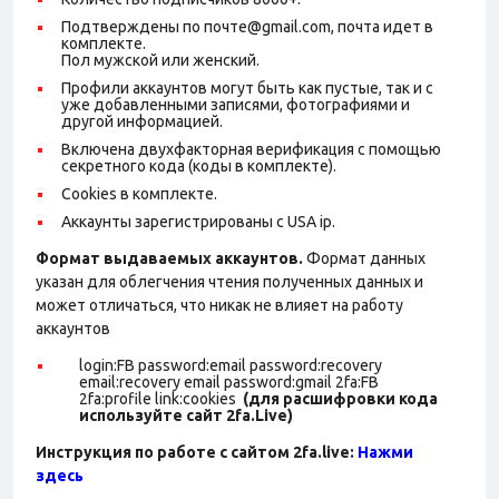
Подтверждены по почте@gmail.com, почта идет в
комплекте.
Пол мужской или женский.
Профили аккаунтов могут быть как пустые, так и с
уже добавленными записями, фотографиями и
другой информацией.
Включена двухфакторная верификация с помощью
секретного кода (коды в комплекте).
Cookies в комплекте.
Аккаунты зарегистрированы с USA ip.
Формат выдаваемых аккаунтов.
Формат данных
указан для облегчения чтения полученных данных и
может отличаться, что никак не влияет на работу
аккаунтов
login:FB password:email password:recovery
email:recovery email password:gmail 2fa:FB
2fa:profile link:cookies
(для расшифровки кода
используйте сайт 2fa.Live)
Инструкция по работе с сайтом 2fa.live:
Нажми
здесь