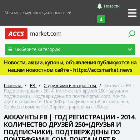
Новости
Магазин аккаунтов социальных сетей
Войти
Выберите категорию
Новости, акции, купоны, объявления публикуются на
нашем новостном сайте - https://accsmarket.news
Главная
/
FB
/
С друзьями и возрастом
/
Аккаунты FB |
Год регистрации - 2014. Количество друзей 250+(друзья и
подписчики). Подтверждены по почте@gmail.com, почта
идет в комплекте. Пол (MIX). Профиль частично заполнен.
Сookies в комплекте. Зарегистрированы с USA ip.
АККАУНТЫ FB | ГОД РЕГИСТРАЦИИ - 2014.
КОЛИЧЕСТВО ДРУЗЕЙ 250+(ДРУЗЬЯ И
ПОДПИСЧИКИ). ПОДТВЕРЖДЕНЫ ПО
ПОЧТЕ@GMAIL.COM, ПОЧТА ИДЕТ В