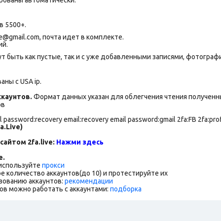
в 5500+.
@gmail.com, почта идет в комплекте.
ий.
т быть как пустые, так и с уже добавленными записями, фотогра
ны с USA ip.
каунтов.
Формат данных указан для облегчения чтения полученны
ов
l password:recovery email:recovery email password:gmail 2fa:FB 2fa:prof
a.Live)
сайтом 2fa.live:
Нажми здесь
е.
 используйте
прокси
е количество аккаунтов(до 10) и протестируйте их
зованию аккаунтов:
рекомендации
ов можно работать с аккаунтами:
подборка