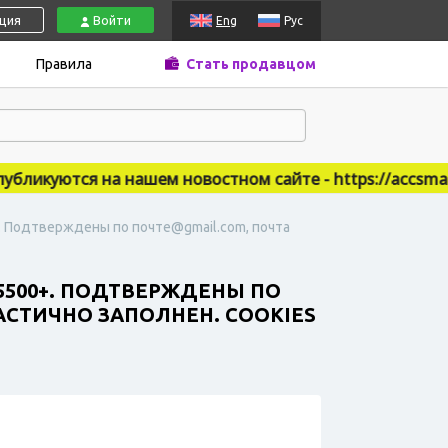
ация
Войти
Eng
Рус
Правила
Стать продавцом
икуются на нашем новостном сайте - https://accsmarket
+. Подтверждены по почте@gmail.com, почта
 5500+. ПОДТВЕРЖДЕНЫ ПО
ЧАСТИЧНО ЗАПОЛНЕН. СOOKIES