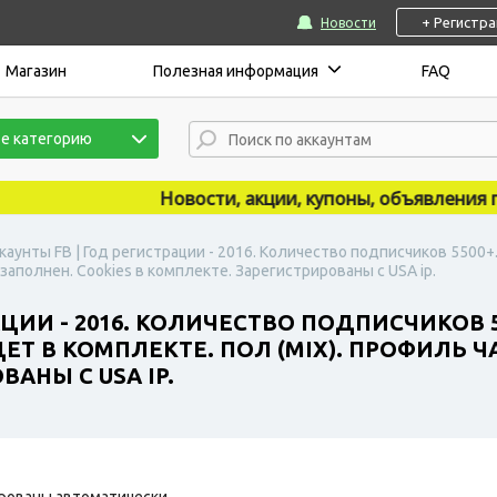
+ Регистр
Новости
Магазин
Полезная информация
FAQ
е категорию
Новости, акции, купоны, объявления публ
каунты FB | Год регистрации - 2016. Количество подписчиков 5500
заполнен. Сookies в комплекте. Зарегистрированы с USA ip.
АЦИИ - 2016. КОЛИЧЕСТВО ПОДПИСЧИКОВ
ЕТ В КОМПЛЕКТЕ. ПОЛ (MIX). ПРОФИЛЬ 
АНЫ С USA IP.
рованы автоматически.