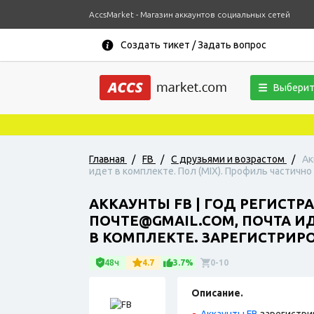
AccsMarket - Магазин аккаунтов социальных сетей
Создать тикет / Задать вопрос
Выберит
Главная
/
FB
/
С друзьями и возрастом
/
Ак
идет в комплекте. Пол (MIX). Профиль частично 
АККАУНТЫ FB | ГОД РЕГИСТР
ПОЧТЕ@GMAIL.COM, ПОЧТА ИД
В КОМПЛЕКТЕ. ЗАРЕГИСТРИРОВ
48ч
4.7
3.7%
0-10
Описание.
Аккаунты FB
зарегистри