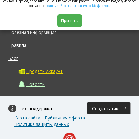
market.com
сайтом. Переход по ссылке на наш веб-сайт или работа на веб-сайте подразумевают
согласие с
политикой использования cookie файлов.
Магазин
Принять
Полезная информация
Правила
Блог
Продать Аккаунт
Новости
Тех. поддержка:
Создать тикет /
Карта сайта
Публичная оферта
Задать вопрос
Политика защиты данных