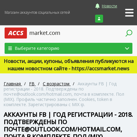
Новости
Магазин аккаунтов социальных сетей
Войти
Выберите категорию
Новости, акции, купоны, объявления публикуются на
нашем новостном сайте - https://accsmarket.news
Главная
/
FB
/
С возрастом
/
Аккаунты FB | Год
регистрации - 2018. Подтверждены по
почте@outlook.com/hotmail.com, почта в комплекте. Пол
(MIX). Профиль частично заполнен. Cookies, token в
комплекте. Зарегистрированы с MIX ip.
АККАУНТЫ FB | ГОД РЕГИСТРАЦИИ - 2018.
ПОДТВЕРЖДЕНЫ ПО
ПОЧТЕ@OUTLOOK.COM/HOTMAIL.COM,
ПОЧТА В КОМПЛЕКТЕ. ПОЛ (MIX).