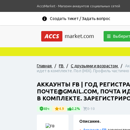
AccsMarket - Магазин аккаунтов социальных сетей
Создать тикет / Задать вопрос
Выберит
Главная
/
FB
/
С друзьями и возрастом
/
Ак
идет в комплекте. Пол (MIX). Профиль частично 
АККАУНТЫ FB | ГОД РЕГИСТР
ПОЧТЕ@GMAIL.COM, ПОЧТА ИД
В КОМПЛЕКТЕ. ЗАРЕГИСТРИРОВ
48ч
4.9
2.2%
0-10
Описание.
Аккаунты FB
зарегистри