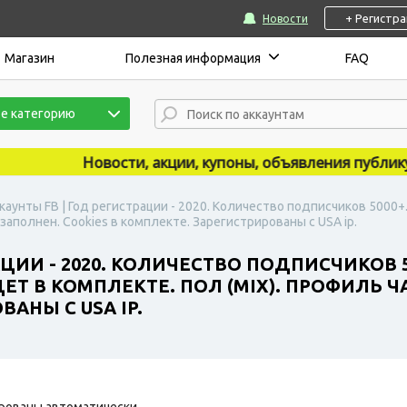
+ Регистр
Новости
Магазин
Полезная информация
FAQ
е категорию
Новости, акции, купоны, объявления публикуютс
каунты FB | Год регистрации - 2020. Количество подписчиков 5000
заполнен. Сookies в комплекте. Зарегистрированы с USA ip.
АЦИИ - 2020. КОЛИЧЕСТВО ПОДПИСЧИКОВ
ЕТ В КОМПЛЕКТЕ. ПОЛ (MIX). ПРОФИЛЬ 
АНЫ С USA IP.
рованы автоматически.