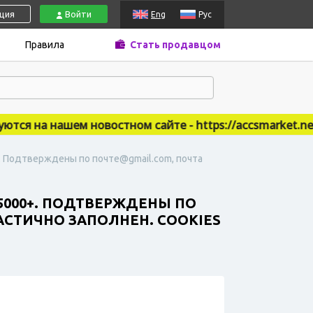
ация
Войти
Eng
Рус
Правила
Стать продавцом
я на нашем новостном сайте - https://accsmarket.news
+. Подтверждены по почте@gmail.com, почта
 5000+. ПОДТВЕРЖДЕНЫ ПО
ЧАСТИЧНО ЗАПОЛНЕН. СOOKIES