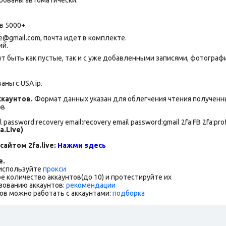
в 5000+.
@gmail.com, почта идет в комплекте.
ий.
т быть как пустые, так и с уже добавленными записями, фотогра
ны с USA ip.
каунтов.
Формат данных указан для облегчения чтения полученны
ов
l password:recovery email:recovery email password:gmail 2fa:FB 2fa:prof
a.Live)
сайтом 2fa.live:
Нажми здесь
е.
 используйте
прокси
е количество аккаунтов(до 10) и протестируйте их
зованию аккаунтов:
рекомендации
ов можно работать с аккаунтами:
подборка