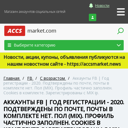
Новости
Магазин аккаунтов социальных сетей
Войти
Выберите категорию
Новости, акции, купоны, объявления публикуются на
нашем новостном сайте - https://accsmarket.news
Главная
/
FB
/
С возрастом
/
Аккаунты FB | Год
регистрации - 2020. Подтверждены по почте, почты в
комплекте нет. Пол (MIX). Профиль частично заполнен.
Cookies в комплекте. Зарегистрированы с MIX ip.
АККАУНТЫ FB | ГОД РЕГИСТРАЦИИ - 2020.
ПОДТВЕРЖДЕНЫ ПО ПОЧТЕ, ПОЧТЫ В
КОМПЛЕКТЕ НЕТ. ПОЛ (MIX). ПРОФИЛЬ
ЧАСТИЧНО ЗАПОЛНЕН. COOKIES В