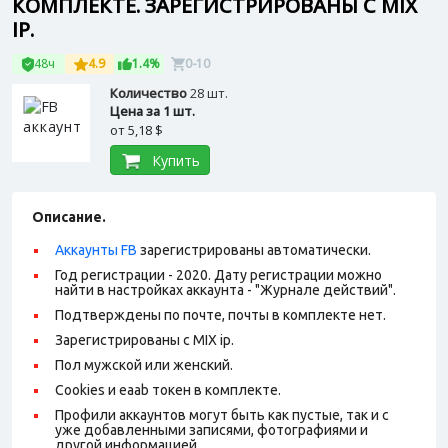
КОМПЛЕКТЕ. ЗАРЕГИСТРИРОВАНЫ С MIX
IP.
48ч
4.9
1.4%
0-10
Количество
28 шт.
Цена за 1 шт.
от
5,18 $
Купить
Описание.
Аккаунты FB
зарегистрированы автоматически.
Год регистрации - 2020. Дату регистрации можно
найти в настройках аккаунта - "Журнале действий".
Подтверждены по почте, почты в комплекте нет.
Зарегистрированы с MIX ip.
Пол мужской или женский.
Cookies и eaab токен в комплекте.
Профили аккаунтов могут быть как пустые, так и с
уже добавленными записями, фотографиями и
другой информацией.