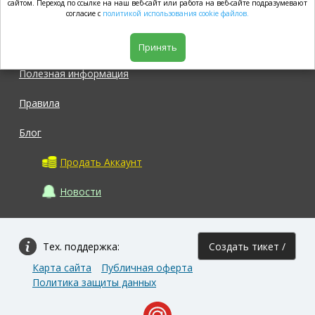
market.com
сайтом. Переход по ссылке на наш веб-сайт или работа на веб-сайте подразумевают
согласие с
политикой использования cookie файлов.
Магазин
Принять
Полезная информация
Правила
Блог
Продать Аккаунт
Новости
Тех. поддержка:
Создать тикет /
Карта сайта
Публичная оферта
Задать вопрос
Политика защиты данных