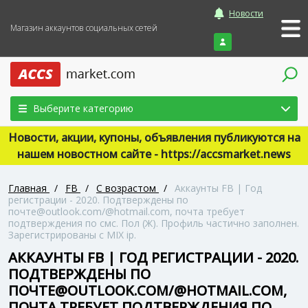
Новости
Магазин аккаунтов социальных сетей
Войти
Выберите категорию
Новости, акции, купоны, объявления публикуются на
нашем новостном сайте - https://accsmarket.news
Главная
/
FB
/
С возрастом
/
Аккаунты FB | Год
регистрации - 2020. Подтверждены по
почте@outlook.com/@hotmail.com, почта требует
подтверждения по смс. Пол (Ж). Профиль частично заполнен.
Зарегистрированы с MIX ip.
АККАУНТЫ FB | ГОД РЕГИСТРАЦИИ - 2020.
ПОДТВЕРЖДЕНЫ ПО
ПОЧТЕ@OUTLOOK.COM/@HOTMAIL.COM,
ПОЧТА ТРЕБУЕТ ПОДТВЕРЖДЕНИЯ ПО