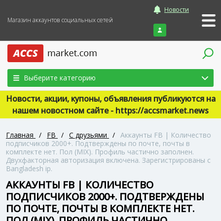
Новости
Магазин аккаунтов социальных сетей
Войти
Выберите категорию
Новости, акции, купоны, объявления публикуются на
нашем новостном сайте - https://accsmarket.news
Главная
/
FB
/
С друзьями
/
Аккаунты FB | Количество
подписчиков 2000+. Подтверждены по почте, почты в
комплекте нет. Пол (MIX). Профиль частично заполнен.
Двухфакторная авторизация включена. Зарегистрированы с
Bangladesh ip.
АККАУНТЫ FB | КОЛИЧЕСТВО
ПОДПИСЧИКОВ 2000+. ПОДТВЕРЖДЕНЫ
ПО ПОЧТЕ, ПОЧТЫ В КОМПЛЕКТЕ НЕТ.
ПОЛ (MIX). ПРОФИЛЬ ЧАСТИЧНО