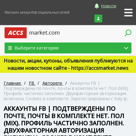
Новости
Магазин аккаунтов социальных сетей
Войти
Выберите категорию
Новости, акции, купоны, объявления публикуются на
нашем новостном сайте - https://accsmarket.news
Главная
/
FB
/
Автореги
/
Аккаунты FB |
Подтверждены по почте, почты в комплекте нет. Пол (MIX).
Профиль частично заполнен. Двухфакторная авторизация
включена. Cookies в комплекте. Зарегистрированы с Italy ip.
АККАУНТЫ FB | ПОДТВЕРЖДЕНЫ ПО
ПОЧТЕ, ПОЧТЫ В КОМПЛЕКТЕ НЕТ. ПОЛ
(MIX). ПРОФИЛЬ ЧАСТИЧНО ЗАПОЛНЕН.
ДВУХФАКТОРНАЯ АВТОРИЗАЦИЯ