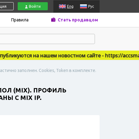
ация
Войти
Eng
Рус
Правила
Стать продавцом
ликуются на нашем новостном сайте - https://accsmarke
астично заполнен. Cookies, Token в комплекте.
ОЛ (MIX). ПРОФИЛЬ
Ы С MIX IP.