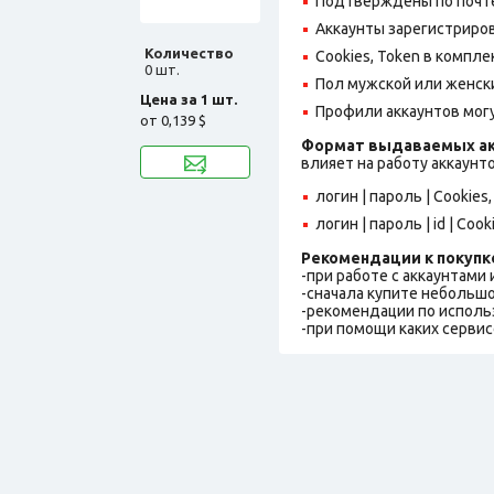
Подтверждены по почте,
Аккаунты зарегистрирова
Количество
Cookies, Token в компле
0 шт.
Пол мужской или женск
Цена за 1 шт.
Профили аккаунтов могу
от
0,139 $
Формат выдаваемых ак
влияет на работу аккаунт
логин | пароль | Cookies
логин | пароль | id | Coo
Рекомендации к покупк
-при работе с аккаунтами
-сначала купите небольшо
-рекомендации по исполь
-при помощи каких сервис