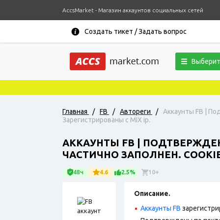
AccsMarket - Магазин аккаунтов социальных сетей
Создать тикет / Задать вопрос
Выберит
Главная
/
FB
/
Автореги
/
Аккаунты FB | По
Зарегистрированы с MIX ip.
АККАУНТЫ FB | ПОДТВЕРЖДЕН
ЧАСТИЧНО ЗАПОЛНЕН. COOKIE
48ч
4.6
2.5%
10+
Описание.
Аккаунты FB
зарегистри