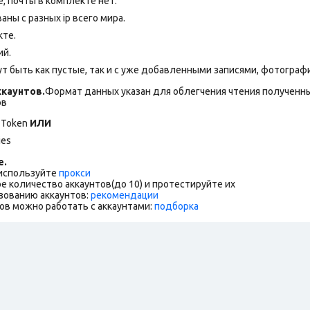
 почты в комплекте нет.
ны с разных ip всего мира.
кте.
ий.
т быть как пустые, так и с уже добавленными записями, фотогра
каунтов.
Формат данных указан для облегчения чтения полученны
ов
, Token
ИЛИ
kies
е.
 используйте
прокси
е количество аккаунтов(до 10) и протестируйте их
зованию аккаунтов:
рекомендации
ов можно работать с аккаунтами:
подборка