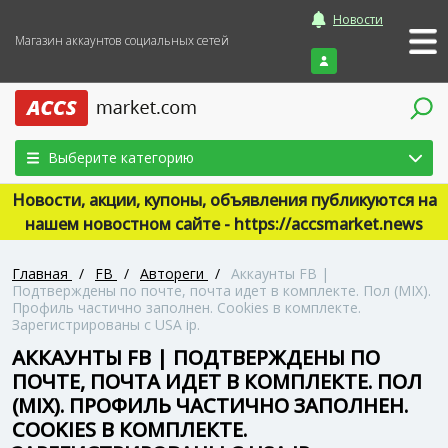
Новости
Магазин аккаунтов социальных сетей
Войти
Выберите категорию
Новости, акции, купоны, объявления публикуются на
нашем новостном сайте - https://accsmarket.news
Главная
/
FB
/
Автореги
/
Аккаунты FB |
Подтверждены по почте, почта идет в комплекте. Пол (MIX).
Профиль частично заполнен. Cookies в комплекте.
Зарегистрированы с USA ip.
АККАУНТЫ FB | ПОДТВЕРЖДЕНЫ ПО
ПОЧТЕ, ПОЧТА ИДЕТ В КОМПЛЕКТЕ. ПОЛ
(MIX). ПРОФИЛЬ ЧАСТИЧНО ЗАПОЛНЕН.
COOKIES В КОМПЛЕКТЕ.