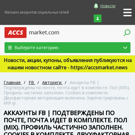
Новости
Магазин аккаунтов социальных сетей
Войти
Выберите категорию
Новости, акции, купоны, объявления публикуются на
нашем новостном сайте - https://accsmarket.news
Главная
/
FB
/
Автореги
/
Аккаунты FB |
Подтверждены по почте, почта идет в комплекте. Пол (MIX).
Профиль частично заполнен. Cookies в комплекте.
Двухфакторная авторизация включена. Зарегистрированы с
MIX ip.
АККАУНТЫ FB | ПОДТВЕРЖДЕНЫ ПО
ПОЧТЕ, ПОЧТА ИДЕТ В КОМПЛЕКТЕ. ПОЛ
(MIX). ПРОФИЛЬ ЧАСТИЧНО ЗАПОЛНЕН.
COOKIES В КОМПЛЕКТЕ. ДВУХФАКТОРНАЯ