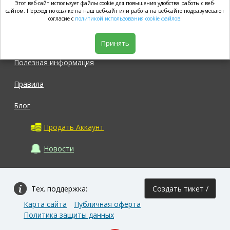
Этот веб-сайт использует файлы cookie для повышения удобства работы с веб-
market.com
сайтом. Переход по ссылке на наш веб-сайт или работа на веб-сайте подразумевают
согласие с
политикой использования cookie файлов.
Магазин
Принять
Полезная информация
Правила
Блог
Продать Аккаунт
Новости
Тех. поддержка:
Создать тикет /
Карта сайта
Публичная оферта
Задать вопрос
Политика защиты данных