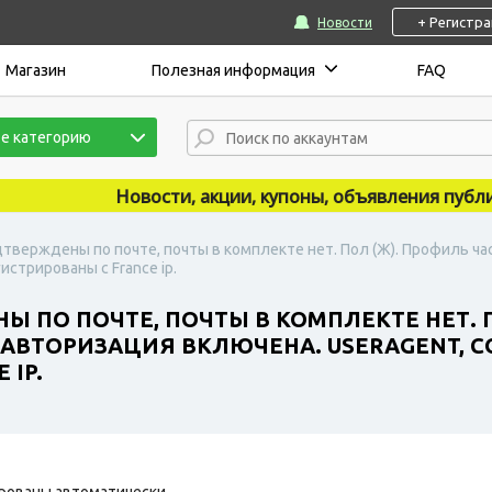
+ Регистр
Новости
Магазин
Полезная информация
FAQ
е категорию
Новости, акции, купоны, объявления публикуют
дтверждены по почте, почты в комплекте нет. Пол (Ж). Профиль ч
истрированы с France ip.
Ы ПО ПОЧТЕ, ПОЧТЫ В КОМПЛЕКТЕ НЕТ. 
АВТОРИЗАЦИЯ ВКЛЮЧЕНА. USERAGENT, CO
 IP.
рованы автоматически.