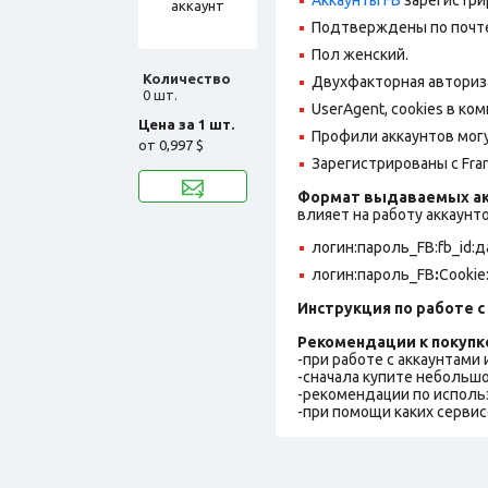
Подтверждены по почте,
Пол женский.
Количество
Двухфакторная авториз
0 шт.
UserAgent, cookies в ко
Цена за 1 шт.
Профили аккаунтов могу
от
0,997 $
Зарегистрированы с Fran
Формат выдаваемых ак
влияет на работу аккаунт
логин:пароль_FB:fb_id:
логин:пароль_FB
:
Cookie
Инструкция по работе с 
Рекомендации к покупк
-при работе с аккаунтами
-сначала купите небольшо
-рекомендации по исполь
-при помощи каких сервис