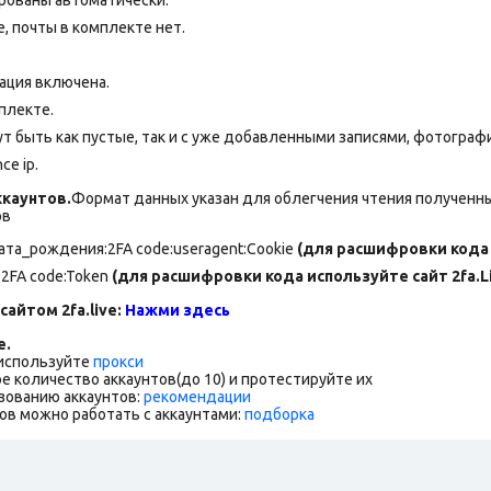
 почты в комплекте нет.
ация включена.
мплекте.
т быть как пустые, так и с уже добавленными записями, фотогра
ce ip.
каунтов.
Формат данных указан для облегчения чтения полученны
ов
дата_рождения:2FA code:useragent:Cookie
(для расшифровки кода 
:2FA
code:Token
(для расшифровки кода используйте сайт 2fa.L
сайтом 2fa.live:
Нажми здесь
е.
 используйте
прокси
е количество аккаунтов(до 10) и протестируйте их
зованию аккаунтов:
рекомендации
ов можно работать с аккаунтами:
подборка