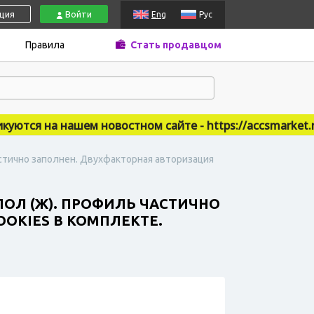
ация
Войти
Eng
Рус
Правила
Стать продавцом
ся на нашем новостном сайте - https://accsmarket.new
астично заполнен. Двухфакторная авторизация
ПОЛ (Ж). ПРОФИЛЬ ЧАСТИЧНО
OKIES В КОМПЛЕКТЕ.