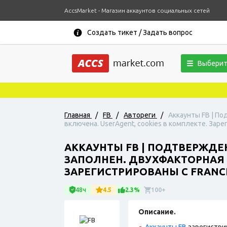
AccsMarket - Магазин аккаунтов социальных сетей
Создать тикет / Задать вопрос
Выберит
Главная
/
FB
/
Автореги
/
Аккаунты FB | По
включена. UserAgent, cookies в комплекте. Зарег
АККАУНТЫ FB | ПОДТВЕРЖДЕН
ЗАПОЛНЕН. ДВУХФАКТОРНАЯ 
ЗАРЕГИСТРИРОВАНЫ С FRANCE
48ч
4.5
2.3%
100+
Описание.
Аккаунты FB
зарегистри