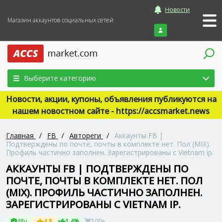
Новости
Магазин аккаунтов социальных сетей
Войти
Выберите категорию
Новости, акции, купоны, объявления публикуются на
нашем новостном сайте - https://accsmarket.news
Главная
/
FB
/
Автореги
/
Аккаунты FB |
Подтверждены по почте, почты в комплекте нет. Пол (MIX).
Профиль частично заполнен. Зарегистрированы с Vietnam ip.
АККАУНТЫ FB | ПОДТВЕРЖДЕНЫ ПО
ПОЧТЕ, ПОЧТЫ В КОМПЛЕКТЕ НЕТ. ПОЛ
(MIX). ПРОФИЛЬ ЧАСТИЧНО ЗАПОЛНЕН.
ЗАРЕГИСТРИРОВАНЫ С VIETNAM IP.
48ч
4.8
1.4%
100+