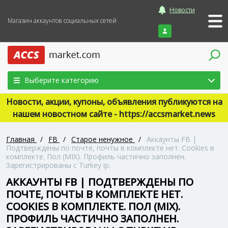
Новости
Магазин аккаунтов социальных сетей
Войти
Выберите категорию
Новости, акции, купоны, объявления публикуются на
нашем новостном сайте - https://accsmarket.news
Главная
/
FB
/
Старое ненужное
/
Аккаунты FB |
Подтверждены по почте, почты в комплекте нет. Cookies в
комплекте. Пол (MIX). Профиль частично заполнен.
Зарегистрированы с Turkey ip.
АККАУНТЫ FB | ПОДТВЕРЖДЕНЫ ПО
ПОЧТЕ, ПОЧТЫ В КОМПЛЕКТЕ НЕТ.
COOKIES В КОМПЛЕКТЕ. ПОЛ (MIX).
ПРОФИЛЬ ЧАСТИЧНО ЗАПОЛНЕН.