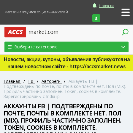
Новости
Магазин аккаунтов социальных сетей
Войти
Выберите категорию
Новости, акции, купоны, объявления публикуются на
нашем новостном сайте - https://accsmarket.news
Главная
/
FB
/
Автореги
/
Аккаунты FB |
Подтверждены по почте, почты в комплекте нет. Пол (MIX).
Профиль частично заполнен. Token, cookies в комплекте.
Зарегистрированы с India ip.
АККАУНТЫ FB | ПОДТВЕРЖДЕНЫ ПО
ПОЧТЕ, ПОЧТЫ В КОМПЛЕКТЕ НЕТ. ПОЛ
(MIX). ПРОФИЛЬ ЧАСТИЧНО ЗАПОЛНЕН.
TOKEN, COOKIES В КОМПЛЕКТЕ.