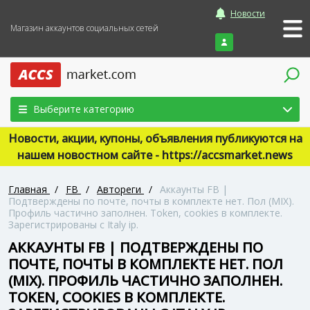
Новости
Магазин аккаунтов социальных сетей
Войти
Выберите категорию
Новости, акции, купоны, объявления публикуются на
нашем новостном сайте - https://accsmarket.news
Главная
/
FB
/
Автореги
/
Аккаунты FB |
Подтверждены по почте, почты в комплекте нет. Пол (MIX).
Профиль частично заполнен. Token, cookies в комплекте.
Зарегистрированы с Italy ip.
АККАУНТЫ FB | ПОДТВЕРЖДЕНЫ ПО
ПОЧТЕ, ПОЧТЫ В КОМПЛЕКТЕ НЕТ. ПОЛ
(MIX). ПРОФИЛЬ ЧАСТИЧНО ЗАПОЛНЕН.
TOKEN, COOKIES В КОМПЛЕКТЕ.