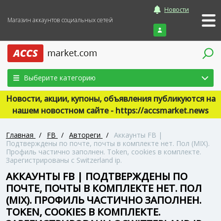
Новости
Магазин аккаунтов социальных сетей
Войти
Выберите категорию
Новости, акции, купоны, объявления публикуются на
нашем новостном сайте - https://accsmarket.news
Главная
/
FB
/
Автореги
/
Аккаунты FB |
Подтверждены по почте, почты в комплекте нет. Пол (MIX).
Профиль частично заполнен. Token, cookies в комплекте.
Зарегистрированы с Switzerland ip.
АККАУНТЫ FB | ПОДТВЕРЖДЕНЫ ПО
ПОЧТЕ, ПОЧТЫ В КОМПЛЕКТЕ НЕТ. ПОЛ
(MIX). ПРОФИЛЬ ЧАСТИЧНО ЗАПОЛНЕН.
TOKEN, COOKIES В КОМПЛЕКТЕ.