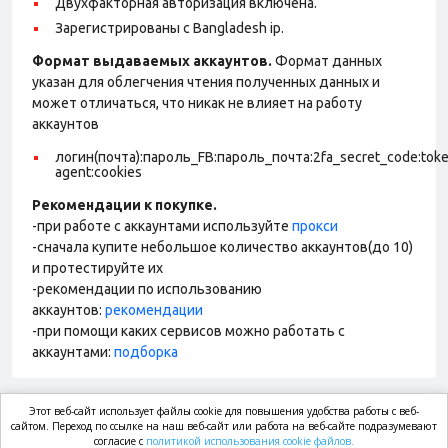
Двухфакторная авторизация включена.
Зарегистрированы с Bangladesh ip.
Формат выдаваемых аккаунтов.
Формат данных
указан для облегчения чтения полученных данных и
может отличаться, что никак не влияет на работу
аккаунтов
логин(почта):пароль_FB:пароль_почта:2fa_secret_code:tok
agent:cookies
Рекомендации к покупке.
-при работе с аккаунтами используйте
прокси
-сначала купите небольшое количество аккаунтов(до 10)
и протестируйте их
-рекомендации по использованию
аккаунтов:
рекомендации
-при помощи каких сервисов можно работать с
аккаунтами:
подборка
Этот веб-сайт использует файлы cookie для повышения удобства работы с веб-
market.com
сайтом. Переход по ссылке на наш веб-сайт или работа на веб-сайте подразумевают
согласие с
политикой использования cookie файлов.