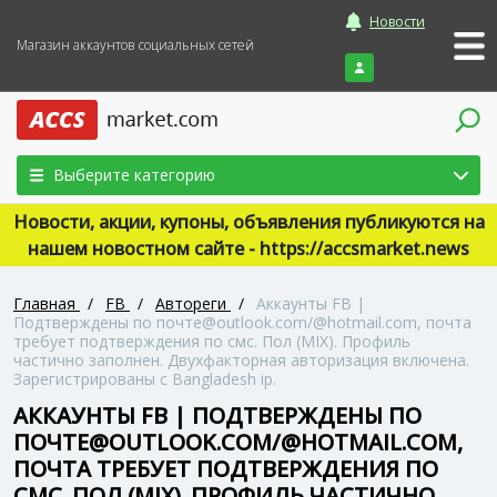
Новости
Магазин аккаунтов социальных сетей
Войти
Выберите категорию
Новости, акции, купоны, объявления публикуются на
нашем новостном сайте - https://accsmarket.news
Главная
/
FB
/
Автореги
/
Аккаунты FB |
Подтверждены по почте@outlook.com/@hotmail.com, почта
требует подтверждения по смс. Пол (MIX). Профиль
частично заполнен. Двухфакторная авторизация включена.
Зарегистрированы с Bangladesh ip.
АККАУНТЫ FB | ПОДТВЕРЖДЕНЫ ПО
ПОЧТЕ@OUTLOOK.COM/@HOTMAIL.COM,
ПОЧТА ТРЕБУЕТ ПОДТВЕРЖДЕНИЯ ПО
СМС. ПОЛ (MIX). ПРОФИЛЬ ЧАСТИЧНО