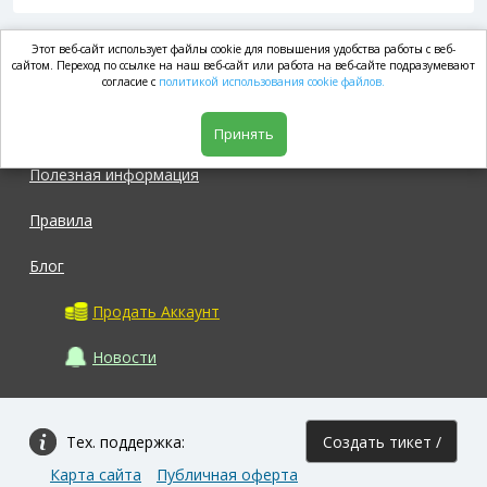
Этот веб-сайт использует файлы cookie для повышения удобства работы с веб-
market.com
сайтом. Переход по ссылке на наш веб-сайт или работа на веб-сайте подразумевают
согласие с
политикой использования cookie файлов.
Магазин
Принять
Полезная информация
Правила
Блог
Продать Аккаунт
Новости
Тех. поддержка:
Создать тикет /
Карта сайта
Публичная оферта
Задать вопрос