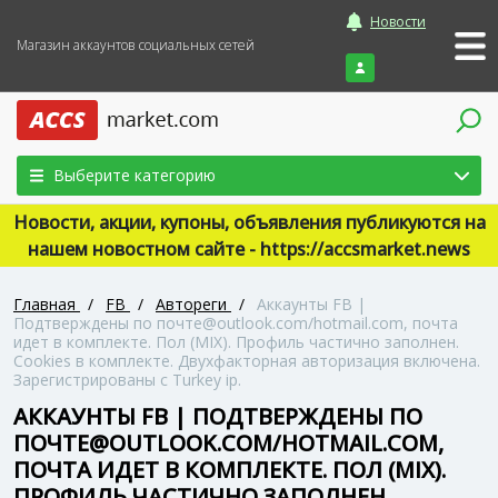
Новости
Магазин аккаунтов социальных сетей
Войти
Выберите категорию
Новости, акции, купоны, объявления публикуются на
нашем новостном сайте - https://accsmarket.news
Главная
/
FB
/
Автореги
/
Аккаунты FB |
Подтверждены по почте@outlook.com/hotmail.com, почта
идет в комплекте. Пол (MIX). Профиль частично заполнен.
Cookies в комплекте. Двухфакторная авторизация включена.
Зарегистрированы с Turkey ip.
АККАУНТЫ FB | ПОДТВЕРЖДЕНЫ ПО
ПОЧТЕ@OUTLOOK.COM/HOTMAIL.COM,
ПОЧТА ИДЕТ В КОМПЛЕКТЕ. ПОЛ (MIX).
ПРОФИЛЬ ЧАСТИЧНО ЗАПОЛНЕН.