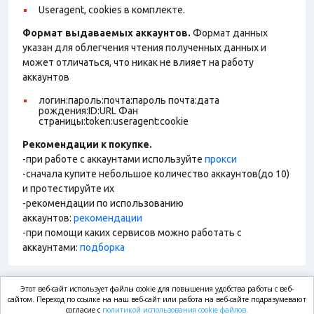
Useragent, cookies в комплекте.
Формат выдаваемых аккаунтов.
Формат данных
указан для облегчения чтения полученных данных и
может отличаться, что никак не влияет на работу
аккаунтов
логин:пароль:почта:пароль почта:дата
рождения:ID:URL Фан
страницы:token:useragent:cookie
Рекомендации к покупке.
-при работе с аккаунтами используйте
прокси
-сначала купите небольшое количество аккаунтов(до 10)
и протестируйте их
-рекомендации по использованию
аккаунтов:
рекомендации
-при помощи каких сервисов можно работать с
аккаунтами:
подборка
Этот веб-сайт использует файлы cookie для повышения удобства работы с веб-
market.com
сайтом. Переход по ссылке на наш веб-сайт или работа на веб-сайте подразумевают
согласие с
политикой использования cookie файлов.