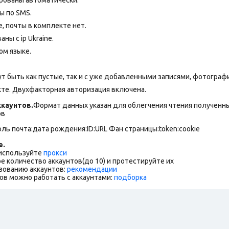
ы по SMS.
 почты в комплекте нет.
ны с ip Ukraine.
ом языке.
т быть как пустые, так и с уже добавленными записями, фотограф
екте. Двухфакторная авторизация включена.
каунтов.
Формат данных указан для облегчения чтения полученны
ов
оль почта:дата рождения:ID:URL Фан страницы:token:cookie
е.
 используйте
прокси
е количество аккаунтов(до 10) и протестируйте их
зованию аккаунтов:
рекомендации
ов можно работать с аккаунтами:
подборка