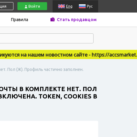
ация
Войти
Eng
Рус
Правила
Стать продавцом
тся на нашем новостном сайте - https://accsmarket.new
т. Пол (Ж). Профиль частично заполнен.
ОЧТЫ В КОМПЛЕКТЕ НЕТ. ПОЛ
КЛЮЧЕНА. TOKEN, COOKIES В