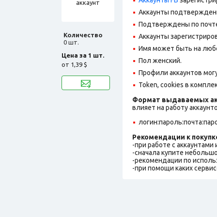
Aккаунты подтвержден
Подтверждены по почте,
Количество
Аккаунты зарегистрирова
0 шт.
Имя может быть на люб
Цена за 1 шт.
Пол женский.
от
1,39 $
Профили аккаунтов могу
Token, cookies в компл
Формат выдаваемых ак
влияет на работу аккаунт
логин:пароль:почта:пар
Рекомендации к покупк
-при работе с аккаунтами
-сначала купите небольшо
-рекомендации по исполь
-при помощи каких сервис