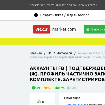
AccsMarket - Магазин аккаунтов социальных сетей
Создать тикет / Задать вопрос
Выберит
Главная
/
FB
/
Автореги
/
Аккаунты FB | По
Двухфакторная авторизация включена. Token, coo
АККАУНТЫ FB | ПОДТВЕРЖДЕ
(Ж). ПРОФИЛЬ ЧАСТИЧНО ЗА
КОМПЛЕКТЕ. ЗАРЕГИСТРИРОВА
48ч
4.7
0.7%
100+
Описание.
Аккаунты FB
зарегистри