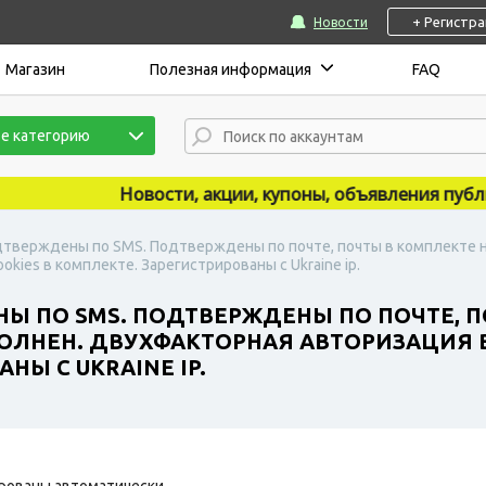
+ Регистр
Новости
Магазин
Полезная информация
FAQ
е категорию
Новости, акции, купоны, объявления публикую
дтверждены по SMS. Подтверждены по почте, почты в комплекте не
kies в комплекте. Зарегистрированы с Ukraine ip.
НЫ ПО SMS. ПОДТВЕРЖДЕНЫ ПО ПОЧТЕ, П
ПОЛНЕН. ДВУХФАКТОРНАЯ АВТОРИЗАЦИЯ В
НЫ С UKRAINE IP.
рованы автоматически.