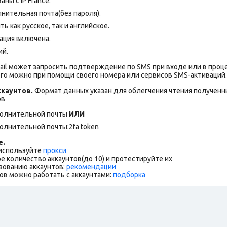
ны с IP France.
нительная почта(без пароля).
 как русское, так и английское.
ация включена.
ий.
ail может запросить подтверждение по SMS при входе или в проц
го можно при помощи своего номера или сервисов SMS-активаций.
каунтов.
Формат данных указан для облегчения чтения полученны
ов
полнительной почты
ИЛИ
олнительной почты:2fa token
е.
 используйте
прокси
е количество аккаунтов(до 10) и протестируйте их
зованию аккаунтов:
рекомендации
ов можно работать с аккаунтами:
подборка