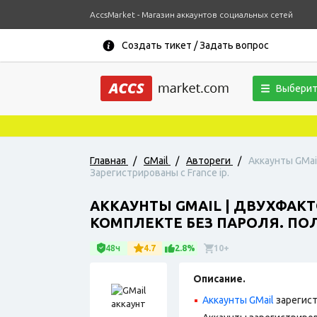
AccsMarket - Магазин аккаунтов социальных сетей
Создать тикет / Задать вопрос
Выберит
Главная
/
GMail
/
Автореги
/
Аккаунты GMai
Зарегистрированы с France ip.
АККАУНТЫ GMAIL | ДВУХФАК
КОМПЛЕКТЕ БЕЗ ПАРОЛЯ. ПОЛ 
48ч
4.7
2.8%
10+
Описание.
Аккаунты GMail
зарегист