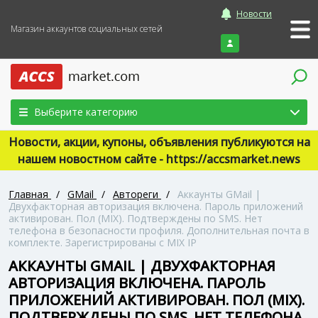
Новости
Магазин аккаунтов социальных сетей
Войти
Выберите категорию
Новости, акции, купоны, объявления публикуются на
нашем новостном сайте - https://accsmarket.news
Главная
/
GMail
/
Автореги
/
Аккаунты GMail |
Двухфакторная авторизация включена. Пароль приложений
активирован. Пол (MIX). Подтверждены по SMS. Нет
телефона в безопасности профиля. Дополнительная почта в
комплекте. Зарегистрированы с MIX IP
АККАУНТЫ GMAIL | ДВУХФАКТОРНАЯ
АВТОРИЗАЦИЯ ВКЛЮЧЕНА. ПАРОЛЬ
ПРИЛОЖЕНИЙ АКТИВИРОВАН. ПОЛ (MIX).
ПОДТВЕРЖДЕНЫ ПО SMS. НЕТ ТЕЛЕФОНА