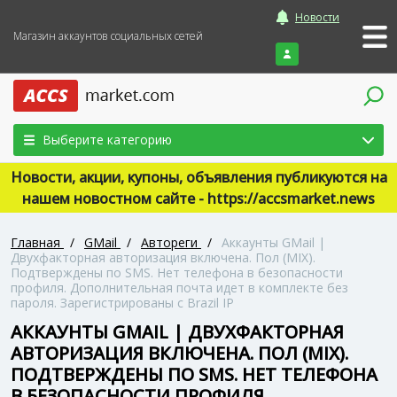
Новости
Магазин аккаунтов социальных сетей
Войти
Выберите категорию
Новости, акции, купоны, объявления публикуются на
нашем новостном сайте - https://accsmarket.news
Главная
/
GMail
/
Автореги
/
Аккаунты GMail |
Двухфакторная авторизация включена. Пол (MIX).
Подтверждены по SMS. Нет телефона в безопасности
профиля. Дополнительная почта идет в комплекте без
пароля. Зарегистрированы с Brazil IP
АККАУНТЫ GMAIL | ДВУХФАКТОРНАЯ
АВТОРИЗАЦИЯ ВКЛЮЧЕНА. ПОЛ (MIX).
ПОДТВЕРЖДЕНЫ ПО SMS. НЕТ ТЕЛЕФОНА
В БЕЗОПАСНОСТИ ПРОФИЛЯ.