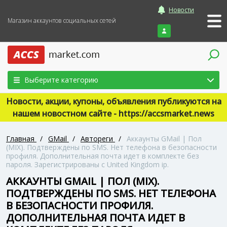
Новости
Магазин аккаунтов социальных сетей
Войти
Выберите категорию
Новости, акции, купоны, объявления публикуются на
нашем новостном сайте - https://accsmarket.news
Главная
/
GMail
/
Автореги
/
Аккаунты GMail | Пол
(MIX). Подтверждены по SMS. Нет телефона в безопасности
профиля. Дополнительная почта идет в комплекте без
пароля. Зарегистрированы с United Kingdom ip.
АККАУНТЫ GMAIL | ПОЛ (MIX).
ПОДТВЕРЖДЕНЫ ПО SMS. НЕТ ТЕЛЕФОНА
В БЕЗОПАСНОСТИ ПРОФИЛЯ.
ДОПОЛНИТЕЛЬНАЯ ПОЧТА ИДЕТ В