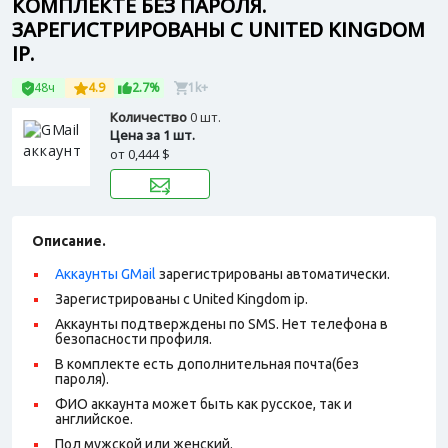
КОМПЛЕКТЕ БЕЗ ПАРОЛЯ.
ЗАРЕГИСТРИРОВАНЫ С UNITED KINGDOM
IP.
48ч
4.9
2.7%
1k+
Количество
0 шт.
Цена за 1 шт.
от
0,444 $
Описание.
Аккаунты GMail
зарегистрированы автоматически.
Зарегистрированы с United Kingdom ip.
Аккаунты подтверждены по SMS. Нет телефона в
безопасности профиля.
В комплекте есть дополнительная почта(без
пароля).
ФИО аккаунта может быть как русское, так и
английское.
Пол мужской или женский.