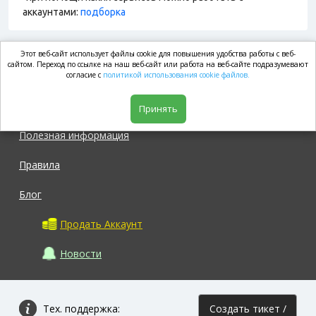
аккаунтами:
подборка
Этот веб-сайт использует файлы cookie для повышения удобства работы с веб-
market.com
сайтом. Переход по ссылке на наш веб-сайт или работа на веб-сайте подразумевают
согласие с
политикой использования cookie файлов.
Магазин
Принять
Полезная информация
Правила
Блог
Продать Аккаунт
Новости
Тех. поддержка:
Создать тикет /