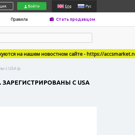
ация
Войти
Eng
Рус
Правила
Стать продавцом
ся на нашем новостном сайте - https://accsmarket.news
ы с USA ip.
. ЗАРЕГИСТРИРОВАНЫ С USA