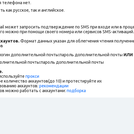
я телефона нет.
 как русское, так и английское.
ail может запросить подтверждение по SMS при входе или в проц
го можно при помощи своего номера или сервисов SMS-активаций.
каунтов.
Формат данных указан для облегчения чтения полученны
ов
логин дополнительной почты:пароль дополнительной почты
ИЛИ
полнительной почты:пароль дополнительной почты
е.
 используйте
прокси
е количество аккаунтов(до 10) и протестируйте их
зованию аккаунтов:
рекомендации
ов можно работать с аккаунтами:
подборка