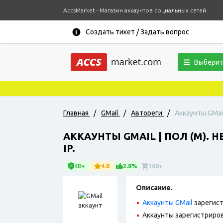
AccsMarket - Магазин аккаунтов социальных сетей
Создать тикет / Задать вопрос
Выберит
Главная
/
GMail
/
Автореги
/
Аккаунты GMail
АККАУНТЫ GMAIL | ПОЛ (М).
IP.
48ч
4.8
2.8%
100+
Описание.
Аккаунты GMail
зарегист
Аккаунты зарегистрирова