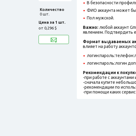
В безопасности профил
Количество
ФИО аккаунта может быть
0 шт.
Пол мужской.
Цена за 1 шт.
Важно:
любой аккаунт Gm
от
0,296 $
явлением. Подтвердить е
Формат выдаваемых ак
влияет на работу аккаунт
логин:пароль:телефон:
логин:пароль:логин до
Рекомендации к покупк
-при работе с аккаунтами
-сначала купите небольшо
-рекомендации по исполь
-при помощи каких сервис