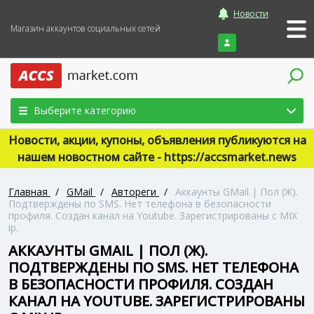
Новости
Магазин аккаунтов социальных сетей
Войти
Выберите категорию
Новости, акции, купоны, объявления публикуются на
нашем новостном сайте - https://accsmarket.news
Главная
/
GMail
/
Автореги
/
Аккаунты GMail | Пол (Ж).
Подтверждены по SMS. Нет телефона в безопасности
профиля. Создан канал на Youtube. Зарегистрированы с MIX
ip.
АККАУНТЫ GMAIL | ПОЛ (Ж).
ПОДТВЕРЖДЕНЫ ПО SMS. НЕТ ТЕЛЕФОНА
В БЕЗОПАСНОСТИ ПРОФИЛЯ. СОЗДАН
КАНАЛ НА YOUTUBE. ЗАРЕГИСТРИРОВАНЫ