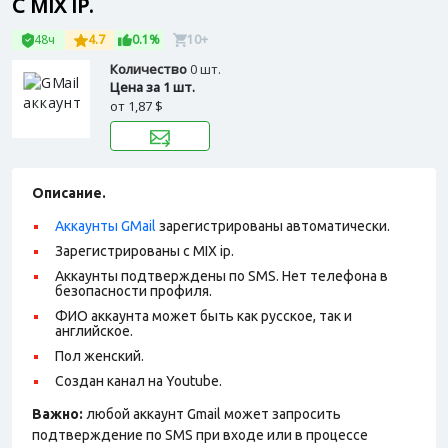
С MIX IP.
48ч
4.7
0.1%
10+
Количество
0 шт.
Цена за 1 шт.
от
1,87 $
Описание.
Аккаунты GMail
зарегистрированы автоматически.
Зарегистрированы с MIX ip.
Аккаунты подтверждены по SMS. Нет телефона в
безопасности профиля.
ФИО аккаунта может быть как русское, так и
английское.
Пол женский.
Создан канал на Youtube.
Важно:
любой аккаунт Gmail может запросить
подтверждение по SMS при входе или в процессе