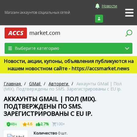
Новости
Магазин аккаунтов социальных сетей
Войти
Выберите категорию
Новости, акции, купоны, объявления публикуются на
нашем новостном сайте - https://accsmarket.news
Главная
/
GMail
/
Автореги
/
Аккаунты GMail | Пол
(MIX). Подтверждены по SMS. Зарегистрированы с EU ip.
АККАУНТЫ GMAIL | ПОЛ (MIX).
ПОДТВЕРЖДЕНЫ ПО SMS.
ЗАРЕГИСТРИРОВАНЫ С EU IP.
48ч
4.6
2.7%
100+
Количество
0 шт.