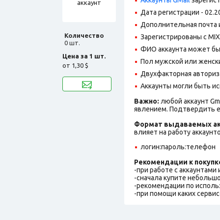
Дата регистрации - 02.2
Дополнительная почта и
Количество
Зарегистрированы с MIX 
0 шт.
ФИО аккаунта может быть
Цена за 1 шт.
Пол мужской или женск
от
1,30 $
Двухфакторная авториз
Аккаунты могли быть ис
Важно:
любой аккаунт Gm
явлением. Подтвердить е
Формат выдаваемых ак
влияет на работу аккаунт
логин:пароль:телефон
Рекомендации к покупк
-при работе с аккаунтами
-сначала купите небольшо
-рекомендации по исполь
-при помощи каких сервис