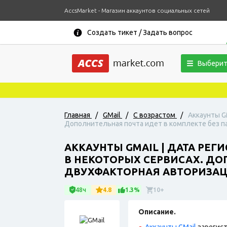
AccsMarket - Магазин аккаунтов социальных сетей
Создать тикет / Задать вопрос
Выберит
Главная
/
GMail
/
С возрастом
/
Аккаунты GM
Дополнительная почта идет в комплекте без па
АККАУНТЫ GMAIL | ДАТА РЕГИ
В НЕКОТОРЫХ СЕРВИСАХ. ДО
ДВУХФАКТОРНАЯ АВТОРИЗАЦИ
48ч
4.8
1.3%
10+
Описание.
Аккаунты GMail
зарегист