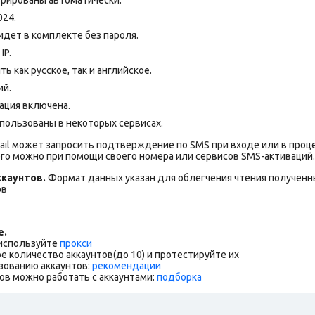
024.
дет в комплекте без пароля.
IP.
 как русское, так и английское.
ий.
ация включена.
пользованы в некоторых сервисах.
ail может запросить подтверждение по SMS при входе или в проц
го можно при помощи своего номера или сервисов SMS-активаций.
каунтов.
Формат данных указан для облегчения чтения полученны
ов
е.
 используйте
прокси
е количество аккаунтов(до 10) и протестируйте их
зованию аккаунтов:
рекомендации
ов можно работать с аккаунтами:
подборка