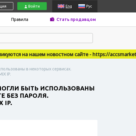
ация
Войти
Eng
Рус
Правила
Стать продавцом
тся на нашем новостном сайте - https://accsmarket.ne
 использованы в некоторых сервисах.
IX IP.
ТЫ МОГЛИ БЫТЬ ИСПОЛЬЗОВАНЫ
Е БЕЗ ПАРОЛЯ.
 IP.