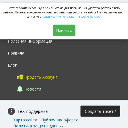
Этот веб-сайт использует файлы cookie для повышения удобства работы с веб-
market.com
сайтом. Переход по ссылке на наш веб-сайт или работа на веб-сайте подразумевают
согласие с
политикой использования cookie файлов.
Магазин
Принять
Полезная информация
Правила
Блог
Продать Аккаунт
Новости
Тех. поддержка:
Создать тикет /
Карта сайта
Публичная оферта
Задать вопрос
Политика защиты данных