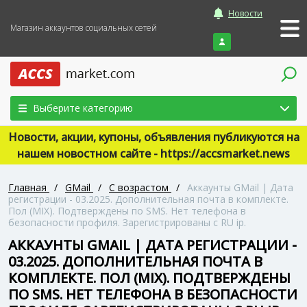
Новости
Магазин аккаунтов социальных сетей
Войти
Выберите категорию
Новости, акции, купоны, объявления публикуются на
нашем новостном сайте - https://accsmarket.news
Главная
/
GMail
/
С возрастом
/
Аккаунты GMail | Дата
регистрации - 03.2025. Дополнительная почта в комплекте.
Пол (MIX). Подтверждены по SMS. Нет телефона в
безопасности профиля. Зарегистрированы с RU ip.
АККАУНТЫ GMAIL | ДАТА РЕГИСТРАЦИИ -
03.2025. ДОПОЛНИТЕЛЬНАЯ ПОЧТА В
КОМПЛЕКТЕ. ПОЛ (MIX). ПОДТВЕРЖДЕНЫ
ПО SMS. НЕТ ТЕЛЕФОНА В БЕЗОПАСНОСТИ