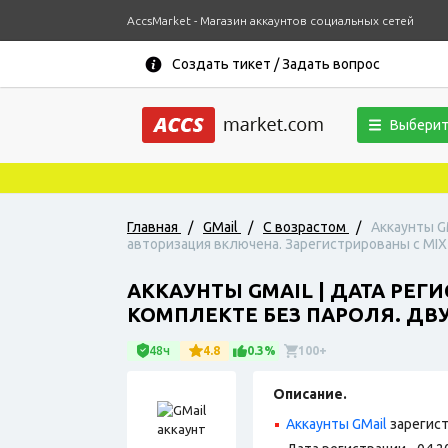
AccsMarket - Магазин аккаунтов социальных сетей
Создать тикет / Задать вопрос
Выберит
Главная
/
GMail
/
С возрастом
/
Аккаунты GM
авторизация включена. Зарегистрированы с MIX 
АККАУНТЫ GMAIL | ДАТА РЕГИ
КОМПЛЕКТЕ БЕЗ ПАРОЛЯ. ДВ
48ч
4.8
0.3%
100+
Описание.
Аккаунты GMail
зарегист