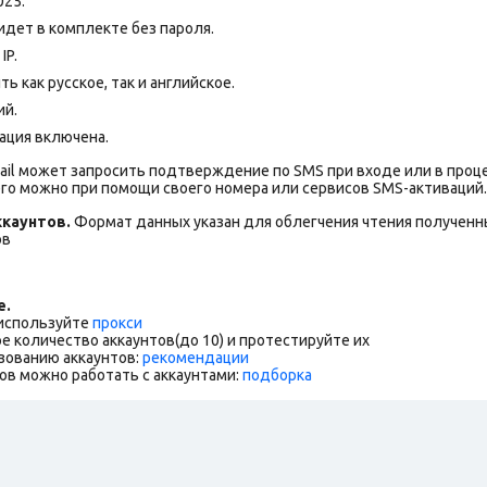
025.
дет в комплекте без пароля.
IP.
 как русское, так и английское.
ий.
ация включена.
ail может запросить подтверждение по SMS при входе или в проц
го можно при помощи своего номера или сервисов SMS-активаций.
каунтов.
Формат данных указан для облегчения чтения полученны
ов
е.
 используйте
прокси
е количество аккаунтов(до 10) и протестируйте их
зованию аккаунтов:
рекомендации
ов можно работать с аккаунтами:
подборка