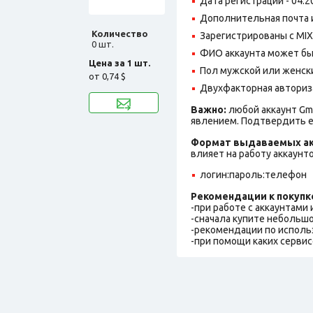
Дата регистрации - 04.2
Дополнительная почта и
Количество
Зарегистрированы с MIX 
0 шт.
ФИО аккаунта может быть
Цена за 1 шт.
Пол мужской или женск
от
0,74 $
Двухфакторная авториз
Важно:
любой аккаунт Gm
явлением. Подтвердить е
Формат выдаваемых ак
влияет на работу аккаунт
логин:пароль:телефон
Рекомендации к покупк
-при работе с аккаунтами
-сначала купите небольшо
-рекомендации по исполь
-при помощи каких сервис