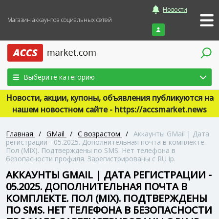
Новости
Магазин аккаунтов социальных сетей
Войти
Выберите категорию
Новости, акции, купоны, объявления публикуются на
нашем новостном сайте - https://accsmarket.news
Главная
/
GMail
/
С возрастом
/
Аккаунты GMail | Дата
регистрации - 05.2025. Дополнительная почта в комплекте.
Пол (MIX). Подтверждены по SMS. Нет телефона в
безопасности профиля. Зарегистрированы с RU ip.
АККАУНТЫ GMAIL | ДАТА РЕГИСТРАЦИИ -
05.2025. ДОПОЛНИТЕЛЬНАЯ ПОЧТА В
КОМПЛЕКТЕ. ПОЛ (MIX). ПОДТВЕРЖДЕНЫ
ПО SMS. НЕТ ТЕЛЕФОНА В БЕЗОПАСНОСТИ