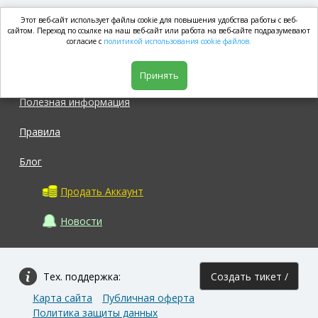
Этот веб-сайт использует файлы cookie для повышения удобства работы с веб-
market.com
сайтом. Переход по ссылке на наш веб-сайт или работа на веб-сайте подразумевают
согласие с
политикой использования cookie файлов.
Магазин
Принять
Полезная информация
Правила
Блог
Продать Аккаунт
Новости
Тех. поддержка:
Создать тикет /
Карта сайта
Публичная оферта
Задать вопрос
Политика защиты данных