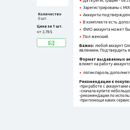
Дата регистрации - 08.2
Зарегистрированы с MIX 
Количество
Аккаунты подтверждены
0 шт.
В комплекте есть допо
Цена за 1 шт.
ФИО аккаунта может быть
от
2,78 $
Пол женский.
Важно:
любой аккаунт Gm
явлением. Подтвердить е
Формат выдаваемых ак
влияет на работу аккаунт
логин:пароль:дополнит
Рекомендации к покупк
-при работе с аккаунтами
-сначала купите небольшо
-рекомендации по исполь
-при помощи каких сервис