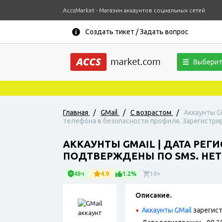
AccsMarket - Магазин аккаунтов социальных сетей
Создать тикет / Задать вопрос
Выберит
Главная
/
GMail
/
С возрастом
/
Аккаунты G
телефона в безопасности профиля. Зарегистриро
АККАУНТЫ GMAIL | ДАТА РЕГИ
ПОДТВЕРЖДЕНЫ ПО SMS. НЕТ 
48ч
4.9
1.2%
10+
Описание.
Аккаунты GMail
зарегист