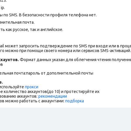
025.
ip.
 по SMS. В безопасности профиля телефона нет.
лнительная почта.
 как русское, так и английское.
ail может запросить подтверждение по SMS при входе или в проц
го можно при помощи своего номера или сервисов SMS-активаций.
каунтов.
Формат данных указан для облегчения чтения полученны
ов
ельная почта:пароль от дополнительной почты
е.
 используйте
прокси
е количество аккаунтов(до 10) и протестируйте их
зованию аккаунтов:
рекомендации
ов можно работать с аккаунтами:
подборка