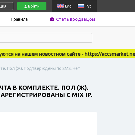
ация
Войти
Eng
Рус
Правила
Стать продавцом
я на нашем новостном сайте - https://accsmarket.news
кте. Пол (Ж). Подтверждены по SMS. Нет
ЧТА В КОМПЛЕКТЕ. ПОЛ (Ж).
РЕГИСТРИРОВАНЫ С MIX IP.